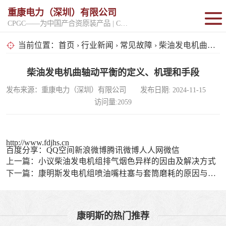
重康电力（深圳）有限公司
CPGC——为中国产合资原装产品 | CPGK——为原厂整机进口产品
固定开架式
当前位置：
首页
›
行业新闻
›
常见故障
› 柴油发电机曲轴动平衡的定义、机理和手段
超静音型
柴油发电机曲轴动平衡的定义、机理和手段
发布来源：重康电力（深圳）有限公司 发布日期: 2024-11-15
移动电站
访问量:2059
http://www.fdjhs.cn
百度分享：
QQ空间
新浪微博
腾讯微博
人人网
微信
上一篇：
小议柴油发电机组排气烟色异样的因由及解决方式
下一篇：
康明斯发电机组喷油嘴柱塞与套筒磨耗的原因与检修方法
康明斯的热门推荐