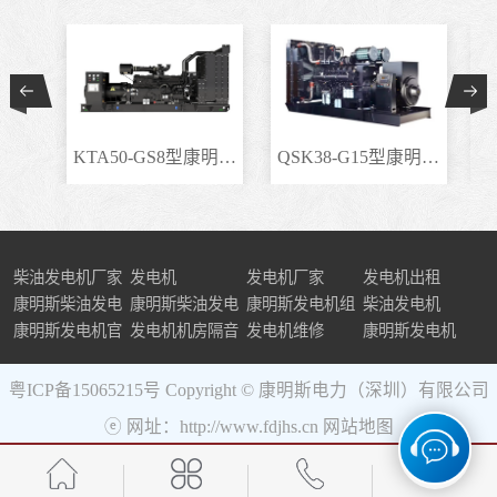
KTA50-GS8型康明斯柴..
QSK38-G15型康明斯柴..
柴油发电机厂家
发电机
发电机厂家
发电机出租
康明斯柴油发电
康明斯柴油发电
康明斯发电机组
柴油发电机
机组
康明斯发电机官
机
发电机机房隔音
发电机维修
康明斯发电机
网
粤ICP备15065215号
Copyright © 康明斯电力（深圳）有限公司
ⓔ 网址：http://www.fdjhs.cn
网站地图