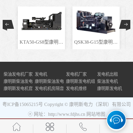
KTA50-GS8型康明斯柴..
QSK38-G15型康明斯柴..
柴油发电机厂家
发电机
发电机厂家
发电机出租
康明斯柴油发电
康明斯柴油发电
康明斯发电机组
柴油发电机
机组
康明斯发电机官
机
发电机机房隔音
发电机维修
康明斯发电机
网
粤ICP备15065215号
Copyright © 康明斯电力（深圳）有限公司
ⓔ 网址：http://www.fdjhs.cn
网站地图