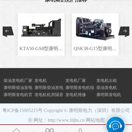
KTA50-GS8型康明斯柴..
QSK38-G15型康明斯柴..
柴油发电机厂家
发电机
发电机厂家
发电机出租
康明斯柴油发电
康明斯柴油发电
康明斯发电机组
柴油发电机
机组
康明斯发电机官
机
发电机机房隔音
发电机维修
康明斯发电机
网
粤ICP备15065215号
Copyright © 康明斯电力（深圳）有限公司
ⓔ 网址：http://www.fdjhs.cn
网站地图