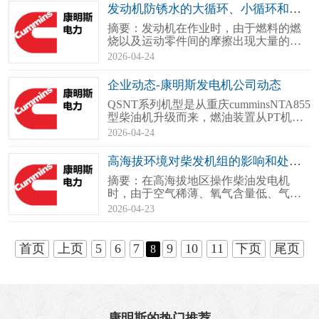
用、工程机械用）。fi0康明斯发电机组_
发动机防锈水的大循环、小循环和混合系统
康明斯柴油发电机-重康动力（2）测定压
摘要：发动机在作业时，由于燃料的燃
力侧柴油格出口位置的齿轮泵压力..
烧以及运动零件间的摩擦出现大量的热
量，使零件强烈受热，特别是直接与燃
2026-04-24
烧气体接触的零件温度很高，如果没有
适当的冷却，将不能保证发动机的正常
企业动态-康明斯发电机公司动态
工作，冷却装置的功用就是维持发动机
QSNT系列机型是从重庆cumminsNTA855
在较适宜的温度下工作。水冷却装置的..
型柴油机升级而来，燃油装置从PT机构
升级为电子控制泵喷嘴机构，提高了排
2026-04-24
放性能和燃油经济性，并具有超低温起
动能力、有效增压技术、湿式排烟管设
高海拔环境对柴发机组的影响和处理步骤
计等创新点。这些技术改良帮助QSNT系
摘要：在高海拔地区操作柴油发电机
列机型满足康明斯发电机组国三排放法
时，由于空气稀薄、氧气含量低、气温
规..
低、辐射强等特殊环境要素，发电装置
2026-04-23
的性能、可靠性和寿命会面临显着挑
战。在严格采取高原用柴油发电机组
后，应按《T/CES 123-2022》标准进行高
首页
上页
5
6
7
9
10
11
下页
尾页
8
海拔适应性测试，验证输出容量和稳定
性。c..
康明斯的热门推荐