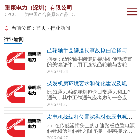
重康电力（深圳）有限公司
CPGC——为中国产合资原装产品 | CPGK——为原厂整机进口产品
固定开架式
当前位置：
首页
›
行业新闻
行业新闻
超静音型
凸轮轴半圆键磨损事故原由诠释与处置步骤
移动电站
摘要：凸轮轴半圆键是柴油机传动装置
的关键部件，用于连接凸轮轴与齿轮，
确保动力传递的同步性。若其发生异样
2026-04-28
磨耗，可能导致正时偏差、输出无力、
异响甚至柴油机失效。而致使磨损的的
柴发机房环境要求和优化建议及规划专业技巧
原因有很多，比如材料问题、规划“非
比如通风系统规划包含日常通风和工作
法”、安装问题康明斯发电机配件厂家..
通气，其中工作通气应考虑每一台发电
机组对进、排风面积的要求，并充分计
2026-04-27
算隔音构成规划、以及气流通道对风阻
的危害。如果不把柴发机房设置在地面
发电机操纵杆位置探头对低压电源短路怎么办
一层的情形下，建议设在地下室的地下
2）在传感器插头上的加速踏板位置电源
一层而不宜设在地下二层及以下。因为..
触针和信号触针之间连接一根跨接导
线，用服务软件读取故障码1239起功能
2026-04-27