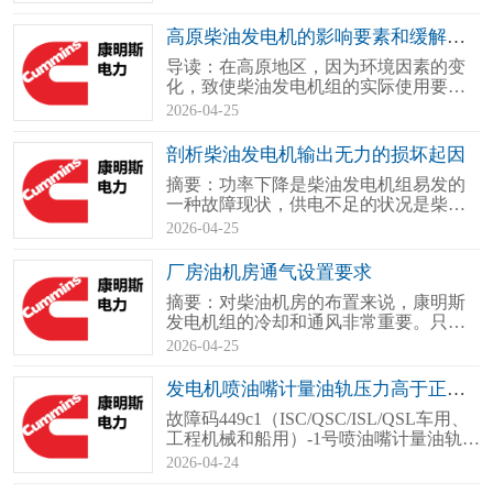
康明斯发电机，而故障码1241不起功
用，若是，则应继续核实损坏码和加速
高原柴油发电机的影响要素和缓解举措
踏板的状态；若不是，则察看ECM和
导读：在高原地区，因为环境因素的变
OEM线束插头触针是否脏污或故障。1）
化，致使柴油发电机组的实际使用要素
断开钥..
与普通平原地区设计条件产生了较大的
2026-04-25
差异，导致柴油发电机组的性能及可靠
性严重下降，会给选型用户造成了持续
剖析柴油发电机输出无力的损坏起因
不断的损失。因此，加强康明斯发电机
摘要：功率下降是柴油发电机组易发的
组高原环境适应性技术的基础研究作业..
一种故障现状，供电不足的状况是柴油
发电机无负荷运行时基本正常，但带负
2026-04-25
载运转时加载熄火，加载无力，加载后
排黑烟，转速达不到额定转速且电压下
厂房油机房通气设置要求
降。随着社会对柴发机组的性能要求越
摘要：对柴油机房的布置来说，康明斯
来越严，柴油发电机功率下降损坏的检..
发电机组的冷却和通风非常重要。只有
保证机房内足够的空气流量，及时带走
2026-04-25
发动机辐射的热量，才能满足康明斯发
电机组正常的工况。若无良好的冷却和
发电机喷油嘴计量油轨压力高于正常作业范围怎么修理
通风，会使康明斯发电机组发电机组功
故障码449c1（ISC/QSC/ISL/QSL车用、
率折损，并使机器发生高水温现状报警..
工程机械和船用）-1号喷油嘴计量油轨压
力数据有效但高于正常工作范围（较高
2026-04-24
严重级别）见事故码449（ISB／QSB车