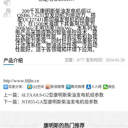
号：
简
200千瓦康明斯柴油发电机组以
介：
QSB6.7-G31型发动机为原动力，搭
配UCI274J1斯坦福发电机的经典组
合；在1500米海拔下其备用功率为
200kWe/主用功率180kWe。本系列发
电产品采用成熟的智能电控技术，提
升发动机整体性能，自我诊断和自我
保护能力更强。同时针对油品重新设
计滤清系统，燃油适应性强，冷启动
性能好，适于各领域和环境下应用。
流量：4777 发布时间：2024-05-28
产品介绍
http://www.fdjhs.cn
百度分享：
QQ空间
新浪微博
腾讯微博
人人网
微信
上一篇：
6LTAA8.9-G2型康明斯柴油发电机组参数
下一篇：
NT855-GA型康明斯柴油发电机组参数
康明斯的热门推荐