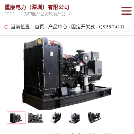
重康电力（深圳）有限公司
CPGC——为中国产合资原装产品 | CPGK——为原厂整机进口产品
固定开架式
当前位置：
首页
›
产品中心
›
固定开架式
› QSB6.7-G31型康明斯柴油发电机组参数
超静音型
移动电站