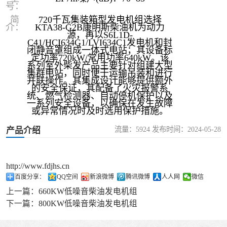
号：
简
720千瓦集装箱型发电机组选择
介：
KTA38-G2B康明斯柴油机为动力
源，再以S6L1D-
C41/HCI634G1/LVI634C1发电机和封
闭静音罩组成一体式电站；其设备标
定功率720kW/常用功率640kW。该
系列室外柴发产品主要针对组建大型
集群电站，同时便于运输吊装和进行
并联操作。其集成设计能够提供额外
的安全保证，其配备了火灾报警系
统、燃气检测器、自动停机保护以及
一系列安全设备，以确保在发生故障
或异常情况时及时选用保护措施。
流量：5924 发布时间：2024-05-28
产品介绍
http://www.fdjhs.cn
百度分享：
QQ空间
新浪微博
腾讯微博
人人网
微信
上一篇：
660KW低噪音柴油发电机组
下一篇：
800KW低噪音柴油发电机组