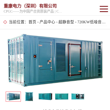
重康电力（深圳）有限公司
CPGC——为中国产合资原装产品 | CPGK——为原厂整机进口产品
固定开架式
当前位置：
首页
›
产品中心
›
超静音型
› 720KW低噪音柴油发电机组
超静音型
移动电站