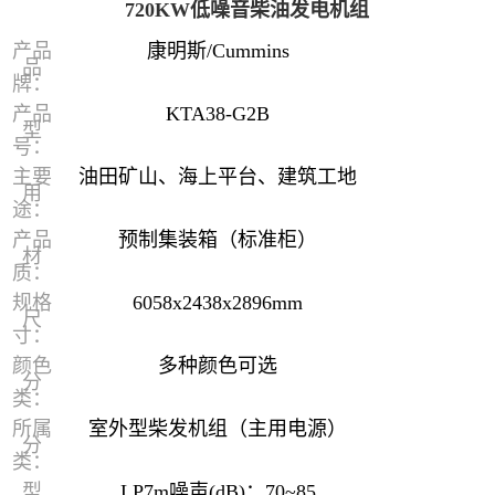
720KW低噪音柴油发电机组
产品
康明斯/Cummins
品
牌：
产品
KTA38-G2B
型
号：
主要
油田矿山、海上平台、建筑工地
用
途：
产品
预制集装箱（标准柜）
材
质：
规格
6058x2438x2896mm
尺
寸：
颜色
多种颜色可选
分
类：
所属
室外型柴发机组（主用电源）
分
类：
型
LP7m噪声(dB)：70~85