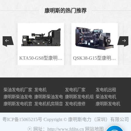
康明斯的热门推荐
KTA50-GS8型康明斯柴..
QSK38-G15型康明斯柴..
柴油发电机厂家
发电机
发电机厂家
发电机出租
康明斯柴油发电
康明斯柴油发电
康明斯发电机组
柴油发电机
机组
康明斯发电机官
机
发电机机房隔音
发电机维修
康明斯发电机
网
粤ICP备15065215号
Copyright © 康明斯电力（深圳）有限公司
ⓔ 网址：http://www.fdjhs.cn
网站地图