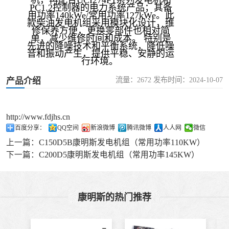
PC1.2控制器的电力系统产品；其备
用功率140kWe/常用功率127kWe。此
款柴油发电机组采用模块化设计，维
修保养方便，更换零部件也相对简
单，减少维修时间和成本。 特别是
先进的降噪技术和平衡系统，降低噪
音和振动产生，提供平稳、安静的运
行环境。
流量：2672 发布时间：2024-10-07
产品介绍
http://www.fdjhs.cn
百度分享：
QQ空间
新浪微博
腾讯微博
人人网
微信
上一篇：
C150D5B康明斯发电机组（常用功率110KW）
下一篇：
C200D5康明斯发电机组（常用功率145KW）
康明斯的热门推荐