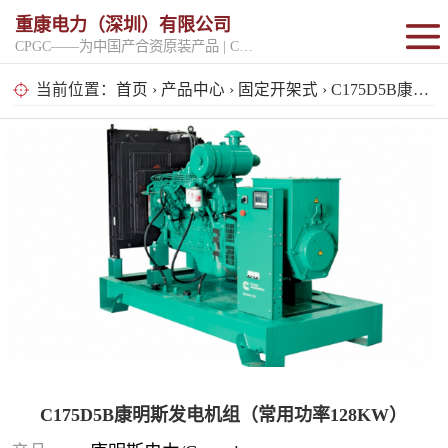
重康电力（深圳）有限公司
CPGC——为中国产合资原装产品 | CPGK——为原厂整机进口产品
固定开架式
当前位置：
首页
›
产品中心
›
固定开架式
› C175D5B康明斯发电机组（常用功率128KW）
超静音型
移动电站
C175D5B康明斯发电机组（常用功率128KW）