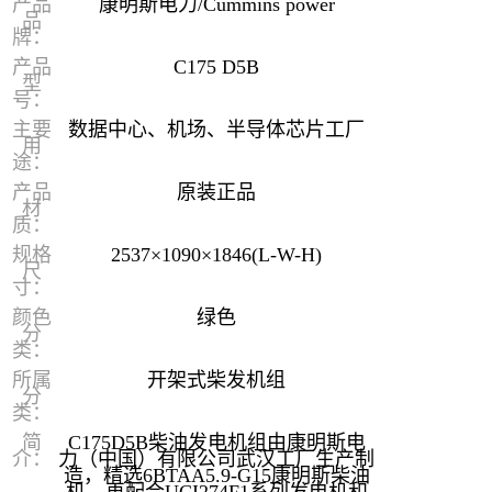
产品
康明斯电力/Cummins power
品
牌：
产品
C175 D5B
型
号：
主要
数据中心、机场、半导体芯片工厂
用
途：
产品
原装正品
材
质：
规格
2537×1090×1846(L-W-H)
尺
寸：
颜色
绿色
分
类：
所属
开架式柴发机组
分
类：
简
C175D5B柴油发电机组由康明斯电
介：
力（中国）有限公司武汉工厂生产制
造，精选6BTAA5.9-G15康明斯柴油
机，再配合UCI274F1系列发电机和