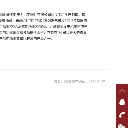
电机组由康明斯电力（中国）有限公司武汉工厂生产制造，精
康明斯柴油机，再配合UCDI274K1系列发电机和PC1.2控制器的
功率220kWe/常用功率200kWe。此款柴油发电机组将中档
新的功率密度和多功能性水平，它具有 24 阀和更大的流量
产品中功率重量比较高的产品之一。
流量：2106 发布时间：2024-10-07
在线
在
咨询