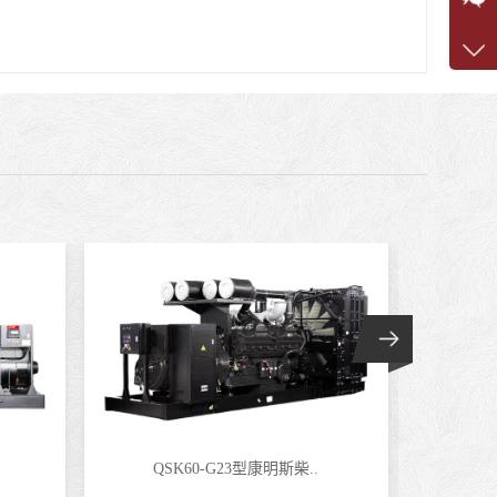
1360
客服q
7375
QSK60-G23型康明斯柴..