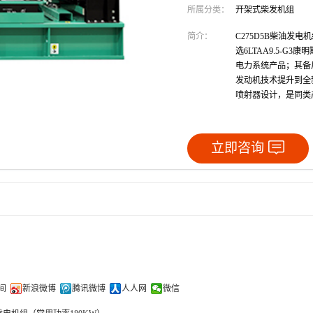
所属分类：
开架式柴发机组
简介：
C275D5B柴油发
选6LTAA9.5-G3
电力系统产品；其备用
发动机技术提升到全
喷射器设计，是同类
立即咨询
间
新浪微博
腾讯微博
人人网
微信