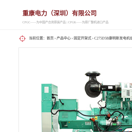
重康电力（深圳）有限公司
CPGC——为中国产合资原装产品 | CPGK——为原厂整机进口产品
当前位置：
首页
›
产品中心
›
固定开架式
› C275D5B康明斯发电