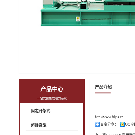
产品介绍
产品中心
一站式预集成电力系统
固定开架式
http://www.fdjhs.cn
百度分享：
QQ空
超静音型