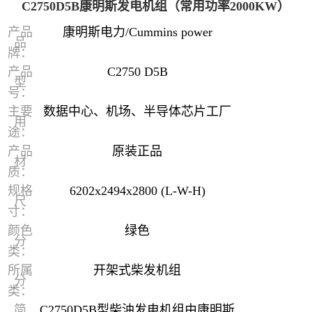
C2750D5B康明斯发电机组（常用功率2000KW）
产品
康明斯电力/Cummins power
品
牌：
产品
C2750 D5B
型
号：
主要
数据中心、机场、半导体芯片工厂
用
途：
产品
原装正品
材
质：
规格
6202x2494x2800 (L-W-H)
尺
寸：
颜色
绿色
分
类：
所属
开架式柴发机组
分
类：
简
C2750D5B型柴油发电机组由康明斯