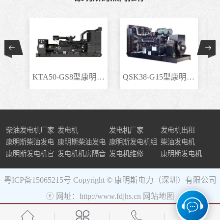
KTA50-GS8型康明斯柴..
QSK38-G15型康明斯柴..
柴油发电机厂家
发电机
发电机厂家
发电机出租
康明斯柴油发电
康明斯柴油发电
康明斯发电机组
柴油发电机
机组
康明斯发电机官
机
发电机机房隔音
发电机维修
康明斯发电机
网
粤ICP备15065215号
Copyright © 康明斯电力（深圳）有限公司
ⓔ 网址：http://www.fdjhs.cn
网站地图