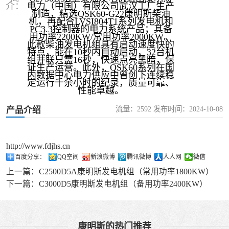
介：
电力（中国）有限公司武汉工厂生产
制造，精选QSK60-G22康明斯柴油
机，再配合LVSI804T1系列发电机和
PC3.3控制器的电力系统产品；其备
用功率2200KW/常用功率2000KW。
此款柴油发电机组具有启动速度快的
特点，能在10秒内自动启动，32台机
组并联只需16秒，快速点亮黑暗，保
证生产运营。此外，QSK60系列在国
内数据中心电力供应中曾创下连续稳
定运行千余小时的纪录，质量可靠、
性能卓越‌。
流量：2592 发布时间：2024-10-08
产品介绍
http://www.fdjhs.cn
百度分享：
QQ空间
新浪微博
腾讯微博
人人网
微信
上一篇：
C2500D5A康明斯发电机组（常用功率1800KW）
下一篇：
C3000D5康明斯发电机组（备用功率2400KW）
康明斯的热门推荐