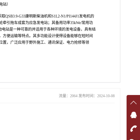
电站）
QSB3.9-G33康明斯柴油机和S1L2-N1/PI144J1发电机的
牵引拖车成套为应急发电站；其备用功率35kWe/常用功
列移动电站是一种可靠的并适用于各种环境的发电设备，具有结
，方便运输等特点。其多功能设计使得设备能够在短时间
位置，广泛应用于野外施工、通讯保证、电力抢修等领
流量：2064 发布时间：2024-10-08
在线
在