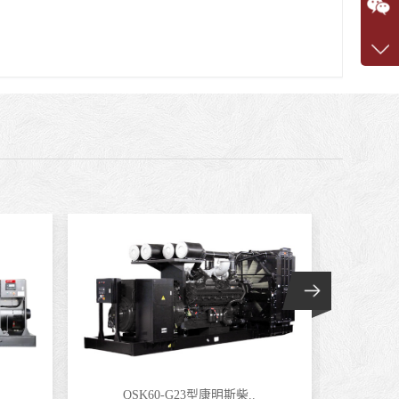
咨询
1360
客服q
7375
QSK60-G23型康明斯柴..