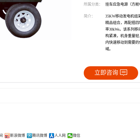
所属分类：
挂车应急电源（方舱
简介：
35KW移动发电机组采取
精品组合，再配搭四轮
率30kWe。该系
构紧凑，机身重量轻
内快速移动到需要的
域。
立即咨询
间
新浪微博
腾讯微博
人人网
微信