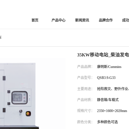
首页
产品中心
新闻资讯
品牌合作
成
车
35KW移动电站_柴油发
产品品牌：
康明斯/Cummins
产品型号：
QSB3.9-G33
主要用途：
抢险救灾、野外作业
产品材质：
静音箱/车载式
规格尺寸：
2350×1600×2020mm
颜色分类：
多种颜色可选