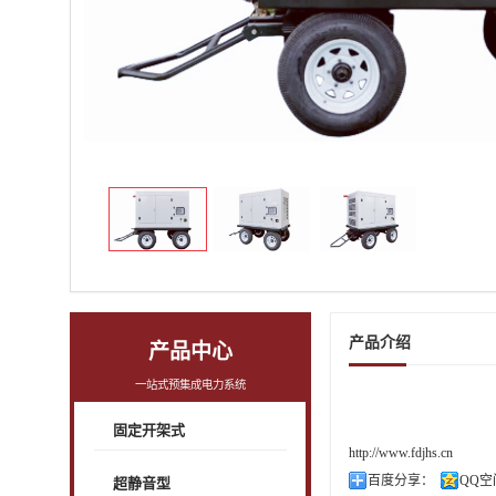
产品介绍
产品中心
一站式预集成电力系统
固定开架式
http://www.fdjhs.cn
百度分享：
QQ空
超静音型