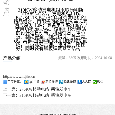
号：
简
310KW移动发电机组采取康明斯
介：
NTA855-G2A，发电机S4L1D-
E41/S4L1S-E41/HCI444E1发电机的
精品组合，再配搭四轮牵引拖车成套
为应急发电站；其备用功率310kWe/
常用功率280kWe。该系列移动电站
的设计独具创新，机动性高、重心
低、制动安全、制造精良、外形美
观。其移动拖车车架利用槽梁焊接而
成，节点选择合理、强度高、刚性
好；同时装有钢板弹簧悬架结构。
流量：3305 发布时间：2024-10-08
产品介绍
http://www.fdjhs.cn
百度分享：
QQ空间
新浪微博
腾讯微博
人人网
微信
上一篇：
275KW移动电站_柴油发电车
下一篇：
315KW移动电站_柴油发电车