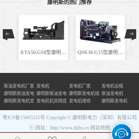
康明斯的热门推荐
KTA50-GS8型康明斯柴..
QSK38-G15型康明斯柴..
柴油发电机厂家
发电机
发电机厂家
发电机出租
康明斯柴油发电
康明斯柴油发电
康明斯发电机组
柴油发电机
机组
康明斯发电机官
机
发电机机房隔音
发电机维修
康明斯发电机
网
粤ICP备15065215号
Copyright © 康明斯电力（深圳）有限公司
ⓔ 网址：http://www.fdjhs.cn
网站地图