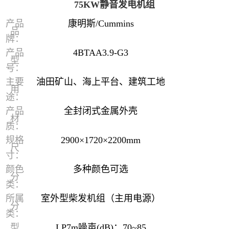
75KW静音发电机组
产品
康明斯/Cummins
品
牌：
产品
4BTAA3.9-G3
型
号：
主要
油田矿山、海上平台、建筑工地
用
途：
产品
全封闭式金属外壳
材
质：
规格
2900×1720×2200mm
尺
寸：
颜色
多种颜色可选
分
类：
所属
室外型柴发机组（主用电源）
分
类：
型
LP7m噪声(dB)：70~85