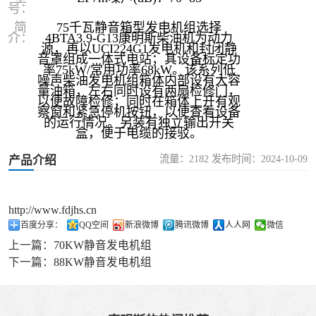
号：
简
75千瓦静音箱型发电机组选择
介：
4BTA3.9-G13康明斯柴油机为动力
源，再以UCI224G1发电机和封闭静
音罩组成一体式电站；其设备标定功
率75kW/常用功率68kW。该系列低
噪声柴油发电机组箱体内部设有大容
量油箱，左右同时设有两扇检修门，
以便故障检修；同时在箱体上开有观
察窗和紧急停机按钮，以便查看设备
的运行情况。另装有独立输出开关
盒，便于电缆的接驳。
流量：2182 发布时间：2024-10-09
产品介绍
http://www.fdjhs.cn
百度分享：
QQ空间
新浪微博
腾讯微博
人人网
微信
上一篇：
70KW静音发电机组
下一篇：
88KW静音发电机组