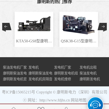
康明斯的热门推荐
KTA50-GS8型康明斯柴..
QSK38-G15型康明斯柴..
柴油发电机厂家
发电机
发电机厂家
发电机出租
康明斯柴油发电
康明斯柴油发电
康明斯发电机组
柴油发电机
机组
康明斯发电机官
机
发电机机房隔音
发电机维修
康明斯发电机
网
粤ICP备15065215号
Copyright © 康明斯电力（深圳）有限公司
ⓔ 网址：http://www.fdjhs.cn
网站地图