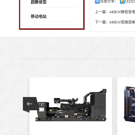
百度分享：
QQ空
超静音型
上一篇：
440KW静音发
移动电站
下一篇：
640KW低噪音