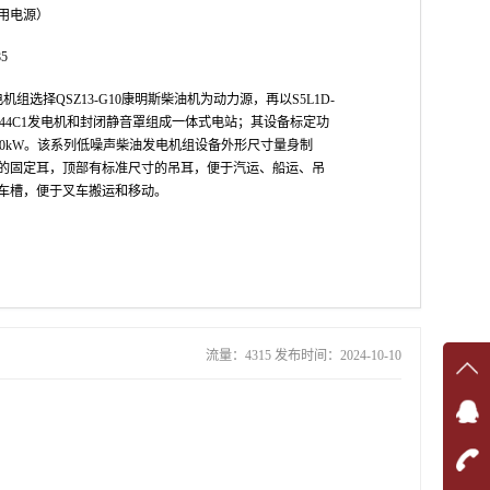
用电源）
5
机组选择QSZ13-G10康明斯柴油机为动力源，再以S5L1D-
1/HCI544C1发电机和封闭静音罩组成一体式电站；其设备标定功
率410kW。该系列低噪声柴油发电机组设备外形尺寸量身制
的固定耳，顶部有标准尺寸的吊耳，便于汽运、船运、吊
车槽，便于叉车搬运和移动。
流量：4315 发布时间：2024-10-10
在线
在