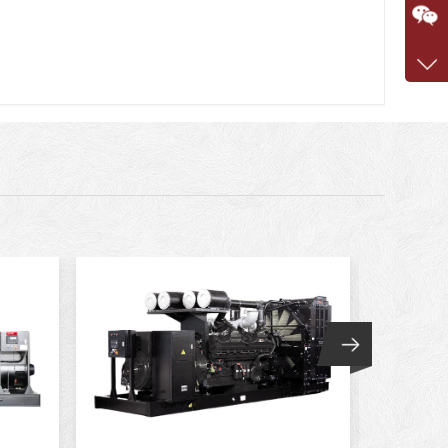
咨询
1360
客服q
7375