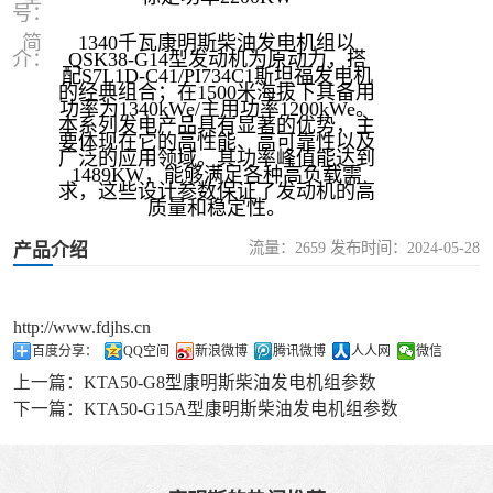
号：
简
1340千瓦康明斯柴油发电机组以
介：
QSK38-G14型发动机为原动力，搭
配S7L1D-C41/PI734C1斯坦福发电机
的经典组合；在1500米海拔下其备用
功率为1340kWe/主用功率1200kWe。
本系列发电产品具有显著的优势，主
要体现在它的高性能、高可靠性以及
广泛的应用领域。其功率峰值能达到
1489KW，能够满足各种高负载需
求，这些设计参数保证了发动机的高
质量和稳定性‌。
流量：2659 发布时间：2024-05-28
产品介绍
http://www.fdjhs.cn
百度分享：
QQ空间
新浪微博
腾讯微博
人人网
微信
上一篇：
KTA50-G8型康明斯柴油发电机组参数
下一篇：
KTA50-G15A型康明斯柴油发电机组参数