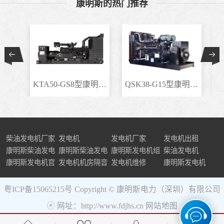
康明斯的热门推荐
KTA50-GS8型康明斯柴..
QSK38-G15型康明斯柴..
柴油发电机厂家
发电机
发电机厂家
发电机出租
康明斯柴油发电
康明斯柴油发电
康明斯发电机组
柴油发电机
机组
康明斯发电机官
机
发电机机房隔音
发电机维修
康明斯发电机
网
粤ICP备15065215号
Copyright © 康明斯电力（深圳）有限公司
ⓔ 网址：http://www.fdjhs.cn
网站地图