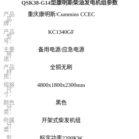
QSK38-G14型康明斯柴油发电机组参数
产品
重庆康明斯/Cummins CCEC
品
牌：
产品
KC1340GF
型
号：
主要
备用电源/应急电源
用
途：
产品
全铜无刷
材
质：
规格
4800x1800x2300mm
尺
寸：
颜色
黑色
分
类：
所属
开架式柴发机组
分
类：
型
标定功率2200KW