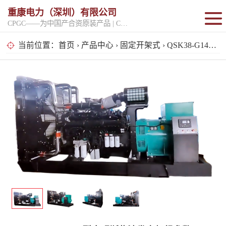
重康电力（深圳）有限公司
CPGC——为中国产合资原装产品 | CPGK——为原厂整机进口产品
固定开架式
当前位置：
首页
›
产品中心
›
固定开架式
› QSK38-G14型康明斯柴油发电机组参数
超静音型
移动电站