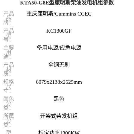
KTA50-G8E型康明斯柴油发电机组参数
产品
重庆康明斯/Cummins CCEC
品
牌：
产品
KC1300GF
型
号：
主要
备用电源/应急电源
用
途：
产品
全铜无刷
材
质：
规格
6079x2138x2525mm
尺
寸：
颜色
黑色
分
类：
所属
开架式柴发机组
分
类：
型
标定功率1300KW