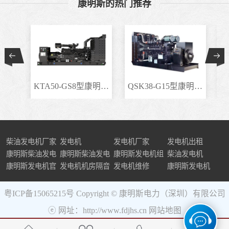
康明斯的热门推荐
KTA50-GS8型康明斯柴..
QSK38-G15型康明斯柴..
柴油发电机厂家
发电机
发电机厂家
发电机出租
康明斯柴油发电
康明斯柴油发电
康明斯发电机组
柴油发电机
机组
康明斯发电机官
机
发电机机房隔音
发电机维修
康明斯发电机
网
粤ICP备15065215号
Copyright © 康明斯电力（深圳）有限公司
ⓔ 网址：http://www.fdjhs.cn
网站地图