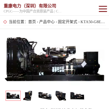
重康电力（深圳）有限公司
CPGC——为中国产合资原装产品 | CPGK——为原厂整机进口产品
固定开架式
当前位置：
首页
›
产品中心
›
固定开架式
› KTA50-G8E型康明斯柴油发电机组参数
超静音型
移动电站