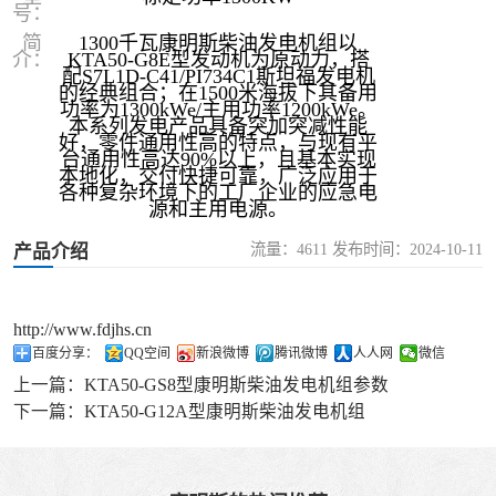
号：
简
1300千瓦康明斯柴油发电机组以
介：
KTA50-G8E型发动机为原动力，搭
配S7L1D-C41/PI734C1斯坦福发电机
的经典组合；在1500米海拔下其备用
功率为1300kWe/主用功率1200kWe。
本系列发电产品具备突加突减性能
好，零件通用性高的特点，与现有平
台通用性高达90%以上，且基本实现
本地化，交付快捷可靠，广泛应用于
各种复杂环境下的工厂企业的应急电
源和主用电源。
流量：4611 发布时间：2024-10-11
产品介绍
http://www.fdjhs.cn
百度分享：
QQ空间
新浪微博
腾讯微博
人人网
微信
上一篇：
KTA50-GS8型康明斯柴油发电机组参数
下一篇：
KTA50-G12A型康明斯柴油发电机组