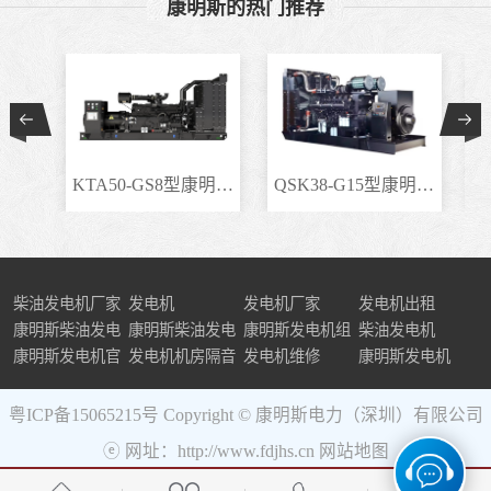
康明斯的热门推荐
KTA50-GS8型康明斯柴..
QSK38-G15型康明斯柴..
柴油发电机厂家
发电机
发电机厂家
发电机出租
康明斯柴油发电
康明斯柴油发电
康明斯发电机组
柴油发电机
机组
康明斯发电机官
机
发电机机房隔音
发电机维修
康明斯发电机
网
粤ICP备15065215号
Copyright © 康明斯电力（深圳）有限公司
ⓔ 网址：http://www.fdjhs.cn
网站地图