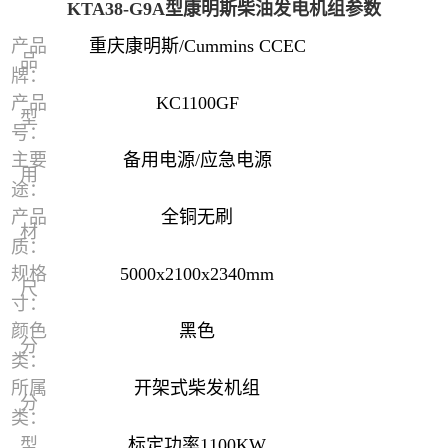
KTA38-G9A型康明斯柴油发电机组参数
产品
重庆康明斯/Cummins CCEC
品
牌：
产品
KC1100GF
型
号：
主要
备用电源/应急电源
用
途：
产品
全铜无刷
材
质：
规格
5000x2100x2340mm
尺
寸：
颜色
黑色
分
类：
所属
开架式柴发机组
分
类：
型
标定功率1100KW