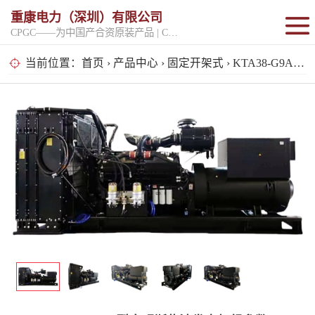
重康电力（深圳）有限公司
CPGC——为中国产合资原装产品 | CPGK——为原厂整机进口产品
固定开架式
当前位置：
首页
›
产品中心
›
固定开架式
› KTA38-G9A型康明斯柴油发电机组参数
超静音型
移动电站