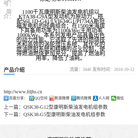
号：
简
1100千瓦康明斯柴油发电机组以
介：
KTA38-G9A型发动机为原动力，搭
配S6L1D-G41/LVI634G1/PI734A斯坦
福发电机的经典组合；在1500米海拔
下其备用功率为1100kWe/主用功率
1000kWe。本系列发电产品具备出色
的动力性能。它选取了先进的燃烧技
术和高效的涡轮增压系统，其优化的
燃油喷射系统和精确的点火控制，使
得燃油燃烧更加充分，提高了燃油利
用率，降低了油耗。
流量：3440 发布时间：2024-10-12
产品介绍
http://www.fdjhs.cn
百度分享：
QQ空间
新浪微博
腾讯微博
人人网
微信
上一篇：
QSK38-G12型康明斯柴油发电机组参数
下一篇：
QSK38-G5型康明斯柴油发电机组参数