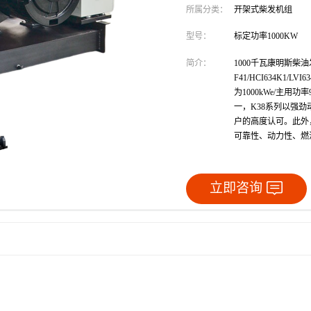
所属分类：
开架式柴发机组
型号：
标定功率1000KW
简介：
1000千瓦康明斯柴油
F41/HCI634K1
为1000kWe/主用
一，K38系列以强
户的高度认可。此外
可靠性、动力性、燃
立即咨询