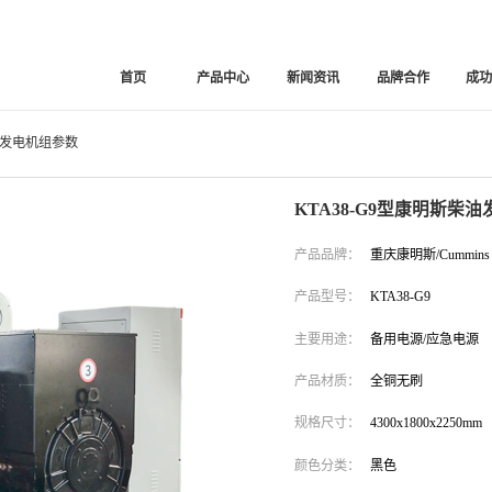
首页
产品中心
新闻资讯
品牌合作
成
柴油发电机组参数
KTA38-G9型康明斯柴
产品品牌：
重庆康明斯/Cummins
产品型号：
KTA38-G9
主要用途：
备用电源/应急电源
产品材质：
全铜无刷
规格尺寸：
4300x1800x2250mm
颜色分类：
黑色