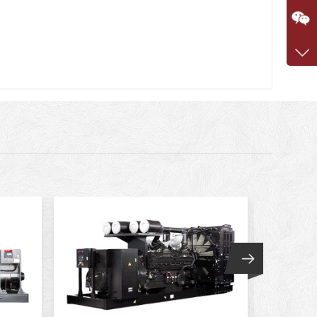
咨询
1360
客服q
7375