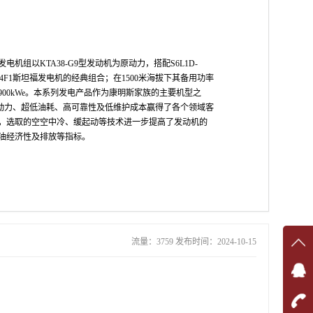
发电机组以KTA38-G9型发动机为原动力，搭配S6L1D-
/LVI634F1斯坦福发电机的经典组合；在1500米海拔下其备用功率
功率900kWe。本系列发电产品作为康明斯家族的主要机型之
劲动力、超低油耗、高可靠性及低维护成本赢得了各个领域客
，选取的空空中冷、缓起动等技术进一步提高了发动机的
油经济性及排放等指标。
流量：3759 发布时间：2024-10-15
在线
在