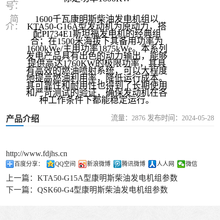
号：
简
1600千瓦康明斯柴油发电机组以
介：
KTA50-G16A型发动机为原动力，搭
配PI734E1斯坦福发电机的经典组
合；在1500米海拔下其备用功率为
1600kWe/主用功率1875kWe。本系列
发电产品具有出色的动力输出，能够
提供高达1760KW的极限功率，其具
有高效的燃油喷射系统，可以大程度
地提高燃油利用率，降低运行成本。
其可靠性和耐用性也得到了长期使用
和严苛测试的验证，确保发动机在各
种工作条件下都能稳定运行。
流量：2876 发布时间：2024-05-28
产品介绍
http://www.fdjhs.cn
百度分享：
QQ空间
新浪微博
腾讯微博
人人网
微信
上一篇：
KTA50-G15A型康明斯柴油发电机组参数
下一篇：
QSK60-G4型康明斯柴油发电机组参数