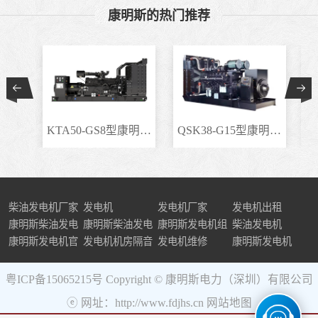
康明斯的热门推荐
KTA50-GS8型康明斯柴..
QSK38-G15型康明斯柴..
柴油发电机厂家
发电机
发电机厂家
发电机出租
康明斯柴油发电
康明斯柴油发电
康明斯发电机组
柴油发电机
机组
康明斯发电机官
机
发电机机房隔音
发电机维修
康明斯发电机
网
粤ICP备15065215号
Copyright © 康明斯电力（深圳）有限公司
ⓔ 网址：http://www.fdjhs.cn
网站地图