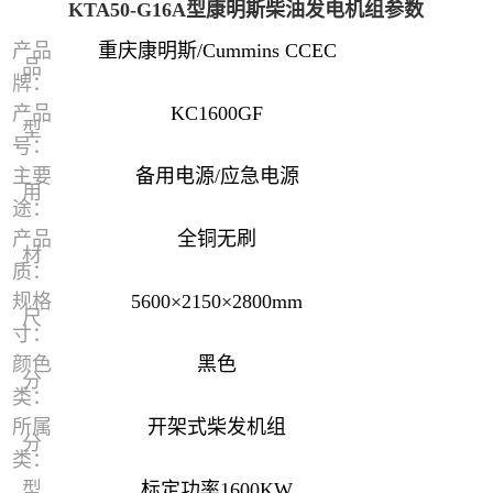
KTA50-G16A型康明斯柴油发电机组参数
产品
重庆康明斯/Cummins CCEC
品
牌：
产品
KC1600GF
型
号：
主要
备用电源/应急电源
用
途：
产品
全铜无刷
材
质：
规格
5600×2150×2800mm
尺
寸：
颜色
黑色
分
类：
所属
开架式柴发机组
分
类：
型
标定功率1600KW