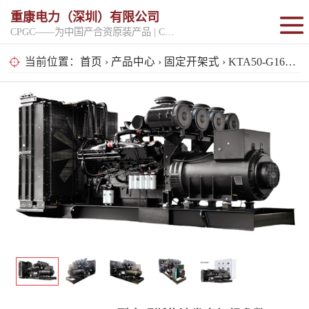
重康电力（深圳）有限公司
CPGC——为中国产合资原装产品 | CPGK——为原厂整机进口产品
固定开架式
当前位置：
首页
›
产品中心
›
固定开架式
› KTA50-G16A型康明斯柴油发电机组参数
超静音型
移动电站