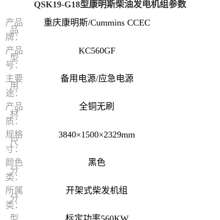
QSK19-G18型康明斯柴油发电机组参数
产品
重庆康明斯/Cummins CCEC
品
牌：
产品
KC560GF
型
号：
主要
备用电源/应急电源
用
途：
产品
全铜无刷
材
质：
规格
3840×1500×2329mm
尺
寸：
颜色
黑色
分
类：
所属
开架式柴发机组
分
类：
型
标定功率560KW