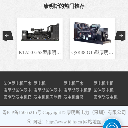
康明斯的热门推荐
KTA50-GS8型康明斯柴..
QSK38-G15型康明斯柴..
柴油发电机厂家
发电机
发电机厂家
发电机出租
康明斯柴油发电
康明斯柴油发电
康明斯发电机组
柴油发电机
机组
康明斯发电机官
机
发电机机房隔音
发电机维修
康明斯发电机
网
粤ICP备15065215号
Copyright © 康明斯电力（深圳）有限公司
ⓔ 网址：http://www.fdjhs.cn
网站地图