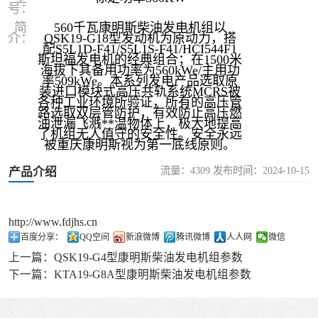
号：
简
560千瓦康明斯柴油发电机组以
介：
QSK19-G18型发动机为原动力，搭
配S5L1D-F41/S5L1S-F41/HCI544F1
斯坦福发电机的经典组合；在1500米
海拔下其备用功率为560kWe/主用功
率509kWe。本系列发电产品选取原
装进口模块式高压共轨系统MCRS被
各种工业环境所验证，所有的高压管
路选取双层管防护，有效防止高压燃
油泄漏飞溅**温物体上，极大地提高
了机组无人值守的安全性。安全永远
被重庆康明斯视为第一底线原则。
流量：4309 发布时间：2024-10-15
产品介绍
http://www.fdjhs.cn
百度分享：
QQ空间
新浪微博
腾讯微博
人人网
微信
上一篇：
QSK19-G4型康明斯柴油发电机组参数
下一篇：
KTA19-G8A型康明斯柴油发电机组参数