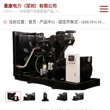
重康电力（深圳）有限公司
CPGC——为中国产合资原装产品 | CPGK——为原厂整机进口产品
固定开架式
当前位置：
首页
›
产品中心
›
固定开架式
› QSK19-G18型康明斯柴油发电机组参数
超静音型
移动电站