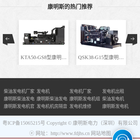
康明斯的热门推荐
KTA50-GS8型康明斯柴..
QSK38-G15型康明斯柴..
柴油发电机厂家
发电机
发电机厂家
发电机出租
康明斯柴油发电
康明斯柴油发电
康明斯发电机组
柴油发电机
机组
康明斯发电机官
机
发电机机房隔音
发电机维修
康明斯发电机
网
粤ICP备15065215号
Copyright © 康明斯电力（深圳）有限公司
ⓔ 网址：http://www.fdjhs.cn
网站地图