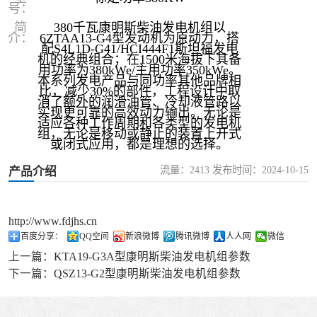
号：
简
380千瓦康明斯柴油发电机组以
介：
6ZTAA13-G4型发动机为原动力，搭
配S4L1D-G41/HCI444F1斯坦福发电
机的经典组合；在1500米海拔下其备
用功率为380kWe/主用功率350kWe。
本系列发电产品与同功率其他品牌相
比，减少30%的部件，工程设计中取
消了额外的润滑油管、冷却液管路以
实现更可靠的高效动力输出。无论是
适应各种工作周期和各类型的发电机
组，无论是移动或静止的装置上开式
或闭式应用，都是理想的选择。
流量：2413 发布时间：2024-10-15
产品介绍
http://www.fdjhs.cn
百度分享：
QQ空间
新浪微博
腾讯微博
人人网
微信
上一篇：
KTA19-G3A型康明斯柴油发电机组参数
下一篇：
QSZ13-G2型康明斯柴油发电机组参数