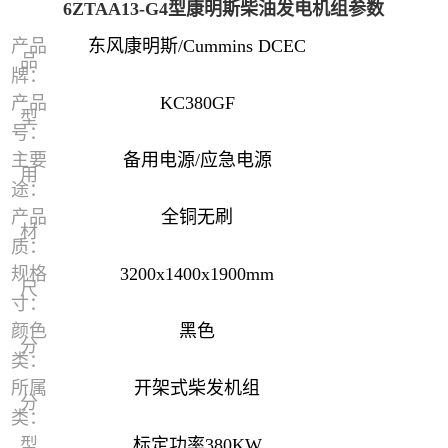
6ZTAA13-G4型康明斯柴油发电机组参数
产品
东风康明斯/Cummins DCEC
品
牌：
产品
KC380GF
型
号：
主要
备用电源/应急电源
用
途：
产品
全铜无刷
材
质：
规格
3200x1400x1900mm
尺
寸：
颜色
黑色
分
类：
所属
开架式柴发机组
分
类：
型
标定功率380KW