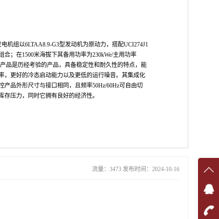
机组以6LTAA8.9-G3型发动机为原动力，搭配UCI274J1
合；在1500米海拔下其备用功率为230kWe/主用功率
列发电产品是历经考验的产品，具备稳定性和耐久性的特点，能
率，更好的冷态启动能力以及更低的运行噪音。其集成化
产品外形尺寸与接口相同，且频率50Hz/60Hz可自由切
库存压力，同时它拥有良好的经济性。
流量：3473 发布时间：2024-10-16
在线
在