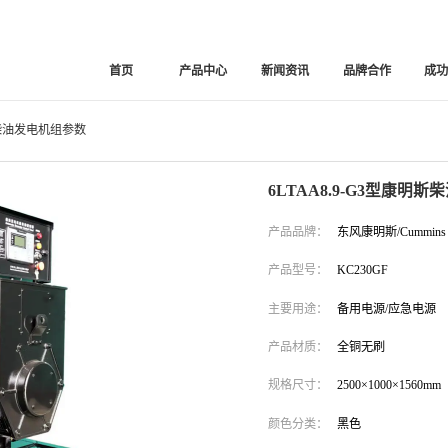
首页
产品中心
新闻资讯
品牌合作
成
明斯柴油发电机组参数
6LTAA8.9-G3型康明
产品品牌：
东风康明斯/Cummins
产品型号：
KC230GF
主要用途：
备用电源/应急电源
产品材质：
全铜无刷
规格尺寸：
2500×1000×1560mm
颜色分类：
黑色