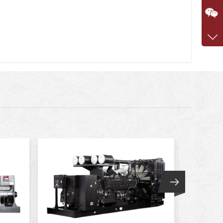
咨询
1360
客服q
7375