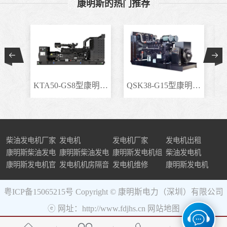
康明斯的热门推荐
KTA50-GS8型康明斯柴..
QSK38-G15型康明斯柴..
柴油发电机厂家
发电机
发电机厂家
发电机出租
康明斯柴油发电
康明斯柴油发电
康明斯发电机组
柴油发电机
机组
康明斯发电机官
机
发电机机房隔音
发电机维修
康明斯发电机
网
粤ICP备15065215号
Copyright © 康明斯电力（深圳）有限公司
ⓔ 网址：http://www.fdjhs.cn
网站地图