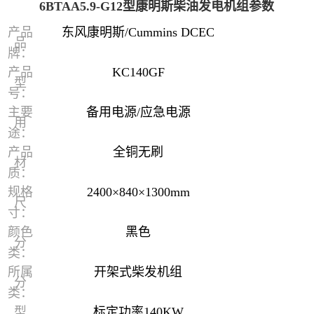
6BTAA5.9-G12型康明斯柴油发电机组参数
产品
东风康明斯/Cummins DCEC
品
牌：
产品
KC140GF
型
号：
主要
备用电源/应急电源
用
途：
产品
全铜无刷
材
质：
规格
2400×840×1300mm
尺
寸：
颜色
黑色
分
类：
所属
开架式柴发机组
分
类：
型
标定功率140KW