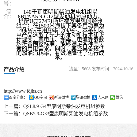
号：
简
140千瓦康明斯柴油发电机组以
介：
6BTAA5.9-G12型发动机为原动力，
搭配UCI274F1斯坦福发电机的经典
组合；在1500米海拔下其备用功率为
140kWe/主用功率120kWe。本系列发
电产品选取了先进的发动机技术和设
计理念，其电压、频率、电流等参数
均符合国家标准，能够满足各种高负
荷的用电需求。同时，其还具备较低
的燃油消耗率，有效地降低了运行成
本。
流量：5608 发布时间：2024-10-16
产品介绍
http://www.fdjhs.cn
百度分享：
QQ空间
新浪微博
腾讯微博
人人网
微信
上一篇：
QSL8.9-G4型康明斯柴油发电机组参数
下一篇：
QSB5.9-G33型康明斯柴油发电机组参数