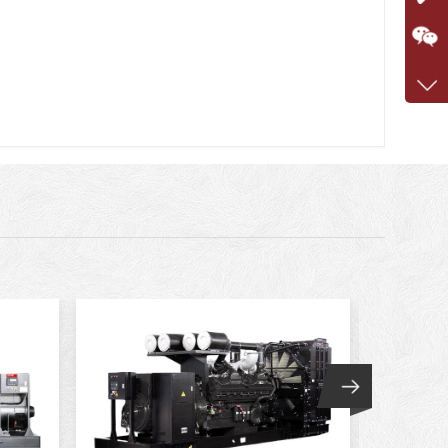
咨询
1360
客服q
7375