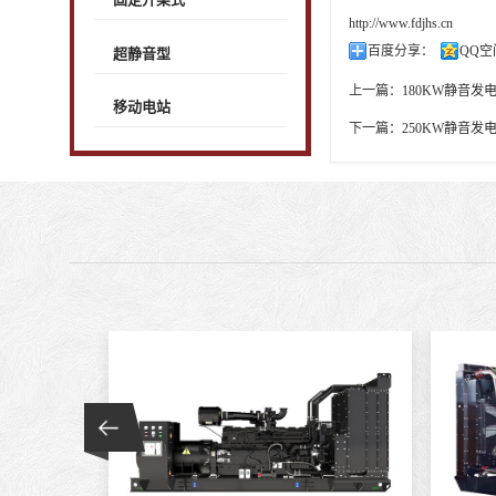
http://www.fdjhs.cn
百度分享：
QQ空
超静音型
上一篇：
180KW静音发
移动电站
下一篇：
250KW静音发