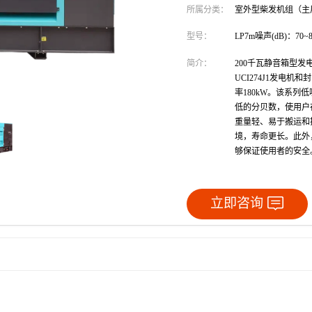
所属分类：
室外型柴发机组（主
型号：
LP7m噪声(dB)：70~8
简介：
200千瓦静音箱型发电
UCI274J1发电机
率180kW。该系
低的分贝数，使用户
重量轻、易于搬运和
境，寿命更长。此外
够保证使用者的安全
立即咨询