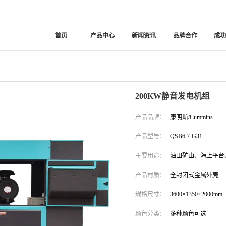
首页
产品中心
新闻资讯
品牌合作
成
200KW静音发电机组
产品品牌：
康明斯/Cummins
产品型号：
QSB6.7-G31
主要用途：
油田矿山、海上平台
产品材质：
全封闭式金属外壳
规格尺寸：
3600×1350×2000mm
颜色分类：
多种颜色可选