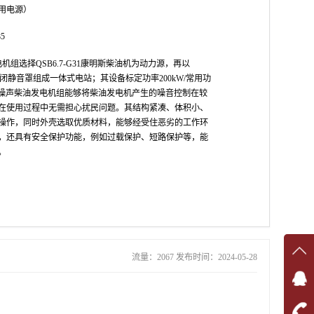
用电源）
5
机组选择QSB6.7-G31康明斯柴油机为动力源，再以
和封闭静音罩组成一体式电站；其设备标定功率200kW/常用功
列低噪声柴油发电机组能够将柴油发电机产生的噪音控制在较
在使用过程中无需担心扰民问题。其结构紧凑、体积小、
操作，同时外壳选取优质材料，能够经受住恶劣的工作环
，还具有安全保护功能，例如过载保护、短路保护等，能
。
流量：2067 发布时间：2024-05-28
在线
在