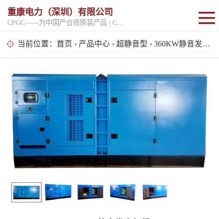
重康电力（深圳）有限公司
CPGC——为中国产合资原装产品 | CPGK——为原厂整机进口产品
固定开架式
当前位置：
首页
›
产品中心
›
超静音型
› 360KW静音发电机组
超静音型
移动电站