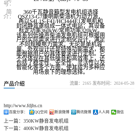
号：
简
360千瓦静音箱型发电机组选择
介：
QSZ13-G7康明斯柴油机为动力源，
再以S4L1S-F41/HCI444E1发电机和
封闭静音罩组成一体式电站；其设备
标定功率360kW/常用功率320kW。
该系列低噪声柴油发电机组可根据用
户的实际需求进行定制化设计，满足
不同规模电力需求。无论是单机容
量、外观设计还是特殊功能需求，都
能根据用户的具体要求进行定制‌。它
不仅体现在其低噪音和高效率上，还
包括了稳定性、安全性、灵活性以及
智能化等多个方面，使其成为多种应
用场景下的理想选择。
流量：2165 发布时间：2024-05-28
产品介绍
http://www.fdjhs.cn
百度分享：
QQ空间
新浪微博
腾讯微博
人人网
微信
上一篇：
350KW静音发电机组
下一篇：
400KW静音发电机组