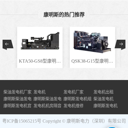
康明斯的热门推荐
KTA50-GS8型康明斯柴..
QSK38-G15型康明斯柴..
柴油发电机厂家
发电机
发电机厂家
发电机出租
康明斯柴油发电
康明斯柴油发电
康明斯发电机组
柴油发电机
机组
康明斯发电机官
机
发电机机房隔音
发电机维修
康明斯发电机
网
粤ICP备15065215号
Copyright © 康明斯电力（深圳）有限公司