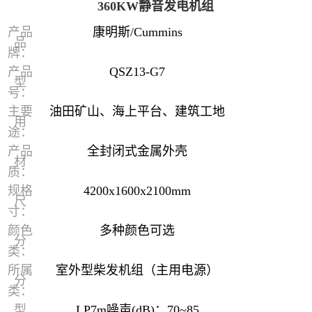
360KW静音发电机组
产品
康明斯/Cummins
品
牌：
产品
QSZ13-G7
型
号：
主要
油田矿山、海上平台、建筑工地
用
途：
产品
全封闭式金属外壳
材
质：
规格
4200x1600x2100mm
尺
寸：
颜色
多种颜色可选
分
类：
所属
室外型柴发机组（主用电源）
分
类：
型
LP7m噪声(dB)：70~85