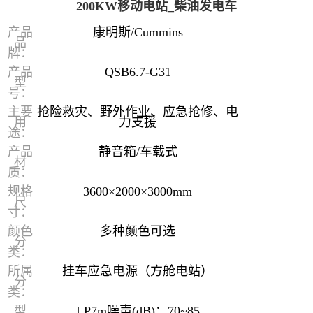
200KW移动电站_柴油发电车
产品
康明斯/Cummins
品
牌：
产品
QSB6.7-G31
型
号：
主要
抢险救灾、野外作业、应急抢修、电
用
力支援
途：
产品
静音箱/车载式
材
质：
规格
3600×2000×3000mm
尺
寸：
颜色
多种颜色可选
分
类：
所属
挂车应急电源（方舱电站）
分
类：
型
LP7m噪声(dB)：70~85