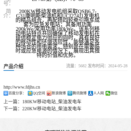
号：
简
200KW移动发电机组采取QSB6.7-
介：
G31康明斯柴油机和UCI274J1发电机
的精品组合，再配搭四轮牵引拖车成
套为应急发电站；其备用功率
200kWe/常用功率180kWe。该系列移
动电站‌特点共同确保了移动发电机在
提供稳定电力供应的同时，具有良好
的移动性和环境适应性，能够满足各
种场合的用电需求，特别是在需要临
时或应急电源的情况下，展现出其独
特的价值和优势。
流量：5682 发布时间：2024-05-28
产品介绍
http://www.fdjhs.cn
百度分享：
QQ空间
新浪微博
腾讯微博
人人网
微信
上一篇：
180KW移动电站_柴油发电车
下一篇：
220KW移动电站_柴油发电车