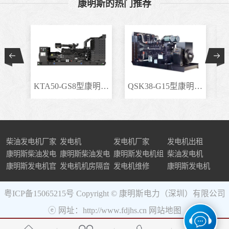
康明斯的热门推荐
KTA50-GS8型康明斯柴..
QSK38-G15型康明斯柴..
柴油发电机厂家
发电机
发电机厂家
发电机出租
康明斯柴油发电
康明斯柴油发电
康明斯发电机组
柴油发电机
机组
康明斯发电机官
机
发电机机房隔音
发电机维修
康明斯发电机
网
粤ICP备15065215号
Copyright © 康明斯电力（深圳）有限公司
ⓔ 网址：http://www.fdjhs.cn
网站地图