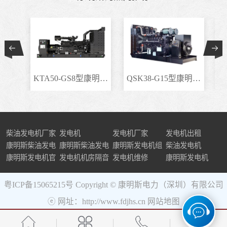
KTA50-GS8型康明斯柴..
QSK38-G15型康明斯柴..
柴油发电机厂家
发电机
发电机厂家
发电机出租
康明斯柴油发电
康明斯柴油发电
康明斯发电机组
柴油发电机
机组
康明斯发电机官
机
发电机机房隔音
发电机维修
康明斯发电机
网
粤ICP备15065215号
Copyright © 康明斯电力（深圳）有限公司
ⓔ 网址：http://www.fdjhs.cn
网站地图