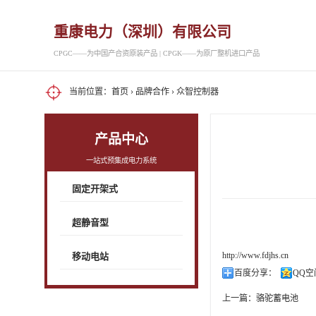
重康电力（深圳）有限公司
CPGC——为中国产合资原装产品 | CPGK——为原厂整机进口产品
当前位置：
首页
›
品牌合作
› 众智控制器
产品中心
一站式预集成电力系统
固定开架式
超静音型
http://www.fdjhs.cn
移动电站
百度分享：
QQ空
上一篇：
骆驼蓄电池