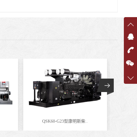
在线
在
咨询
1360
客服q
7375
QSK60-G23型康明斯柴..