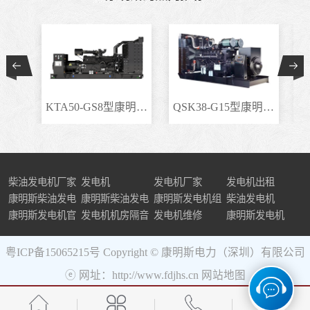
KTA50-GS8型康明斯柴..
QSK38-G15型康明斯柴..
柴油发电机厂家
发电机
发电机厂家
发电机出租
康明斯柴油发电
康明斯柴油发电
康明斯发电机组
柴油发电机
机组
康明斯发电机官
机
发电机机房隔音
发电机维修
康明斯发电机
网
粤ICP备15065215号
Copyright © 康明斯电力（深圳）有限公司
ⓔ 网址：http://www.fdjhs.cn
网站地图