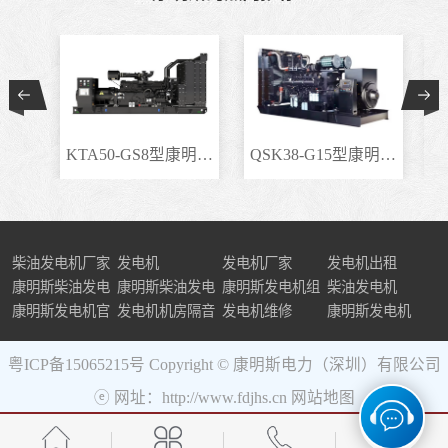
KTA50-GS8型康明斯柴..
QSK38-G15型康明斯柴..
柴油发电机厂家
发电机
发电机厂家
发电机出租
康明斯柴油发电
康明斯柴油发电
康明斯发电机组
柴油发电机
机组
康明斯发电机官
机
发电机机房隔音
发电机维修
康明斯发电机
网
粤ICP备15065215号
Copyright © 康明斯电力（深圳）有限公司
ⓔ 网址：http://www.fdjhs.cn
网站地图