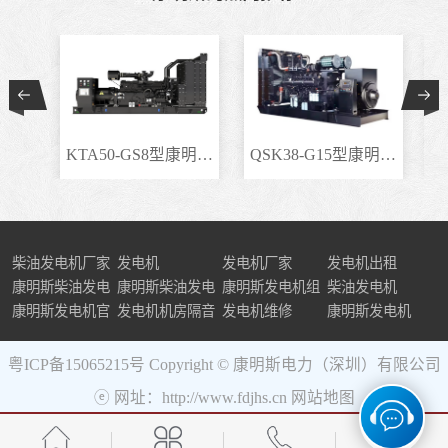
KTA50-GS8型康明斯柴..
QSK38-G15型康明斯柴..
柴油发电机厂家
发电机
发电机厂家
发电机出租
康明斯柴油发电
康明斯柴油发电
康明斯发电机组
柴油发电机
机组
康明斯发电机官
机
发电机机房隔音
发电机维修
康明斯发电机
网
粤ICP备15065215号
Copyright © 康明斯电力（深圳）有限公司
ⓔ 网址：http://www.fdjhs.cn
网站地图