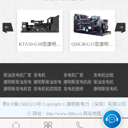
KTA50-GS8型康明斯柴..
QSK38-G15型康明斯柴..
柴油发电机厂家
发电机
发电机厂家
发电机出租
康明斯柴油发电
康明斯柴油发电
康明斯发电机组
柴油发电机
机组
康明斯发电机官
机
发电机机房隔音
发电机维修
康明斯发电机
网
粤ICP备15065215号
Copyright © 康明斯电力（深圳）有限公司
ⓔ 网址：http://www.fdjhs.cn
网站地图