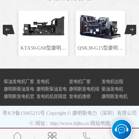
KTA50-GS8型康明斯柴..
QSK38-G15型康明斯柴..
柴油发电机厂家
发电机
发电机厂家
发电机出租
康明斯柴油发电
康明斯柴油发电
康明斯发电机组
柴油发电机
机组
康明斯发电机官
机
发电机机房隔音
发电机维修
康明斯发电机
网
粤ICP备15065215号
Copyright © 康明斯电力（深圳）有限公司
ⓔ 网址：http://www.fdjhs.cn
网站地图