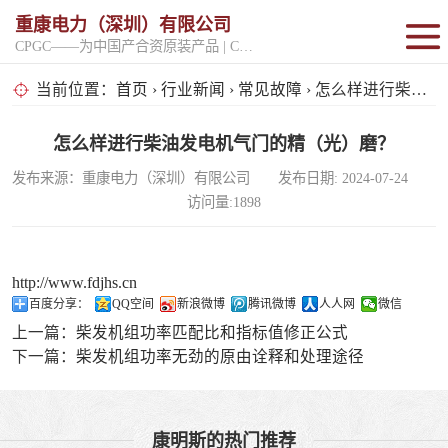
重康电力（深圳）有限公司
CPGC——为中国产合资原装产品 | CPGK——为原厂整机进口产品
固定开架式
当前位置：
首页
›
行业新闻
›
常见故障
› 怎么样进行柴油发电机气门的精（光）磨？
超静音型
怎么样进行柴油发电机气门的精（光）磨？
发布来源：重康电力（深圳）有限公司 发布日期: 2024-07-24
移动电站
访问量:1898
http://www.fdjhs.cn
百度分享：
QQ空间
新浪微博
腾讯微博
人人网
微信
上一篇：
柴发机组功率匹配比和指标值修正公式
下一篇：
柴发机组功率无劲的原由诠释和处理途径
康明斯的热门推荐