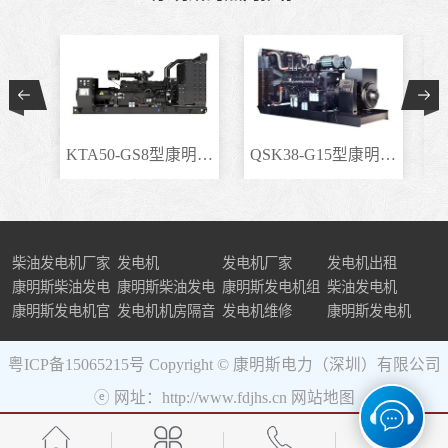
KTA50-GS8型康明斯柴..
QSK38-G15型康明斯柴..
柴油发电机厂家
发电机
发电机厂家
发电机出租
康明斯柴油发电
康明斯柴油发电
康明斯发电机组
柴油发电机
机组
康明斯发电机官
机
发电机机房隔音
发电机维修
康明斯发电机
网
粤ICP备15065215号
Copyright © 康明斯电力（深圳）有限公司
ⓔ 网址：http://www.fdjhs.cn
网站地图