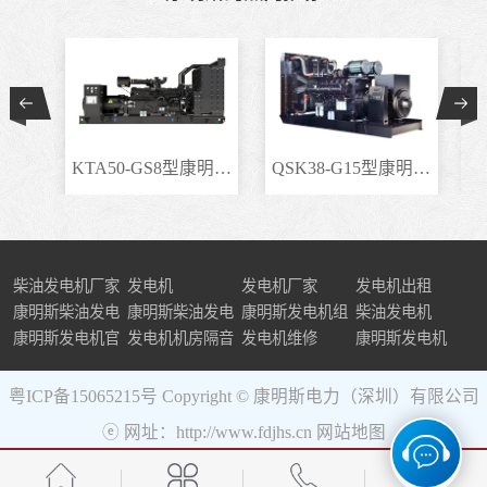
KTA50-GS8型康明斯柴..
QSK38-G15型康明斯柴..
柴油发电机厂家
发电机
发电机厂家
发电机出租
康明斯柴油发电
康明斯柴油发电
康明斯发电机组
柴油发电机
机组
康明斯发电机官
机
发电机机房隔音
发电机维修
康明斯发电机
网
粤ICP备15065215号
Copyright © 康明斯电力（深圳）有限公司
ⓔ 网址：http://www.fdjhs.cn
网站地图