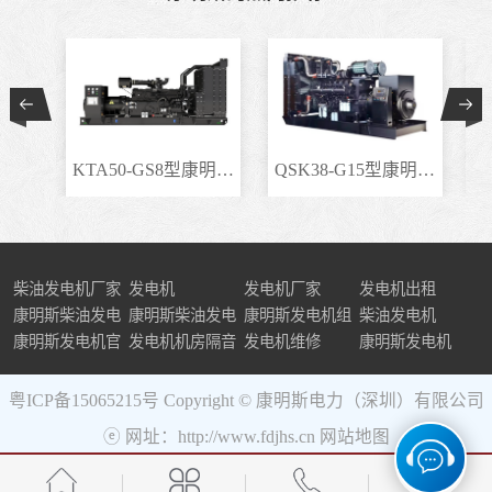
KTA50-GS8型康明斯柴..
QSK38-G15型康明斯柴..
柴油发电机厂家
发电机
发电机厂家
发电机出租
康明斯柴油发电
康明斯柴油发电
康明斯发电机组
柴油发电机
机组
康明斯发电机官
机
发电机机房隔音
发电机维修
康明斯发电机
网
粤ICP备15065215号
Copyright © 康明斯电力（深圳）有限公司
ⓔ 网址：http://www.fdjhs.cn
网站地图