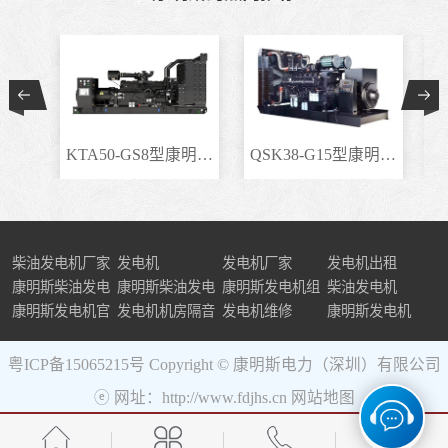
KTA50-GS8型康明斯柴..
QSK38-G15型康明斯柴..
柴油发电机厂家
发电机
发电机厂家
发电机出租
康明斯柴油发电
康明斯柴油发电
康明斯发电机组
柴油发电机
机组
康明斯发电机官
机
发电机机房隔音
发电机维修
康明斯发电机
网
粤ICP备15065215号
Copyright © 康明斯电力（深圳）有限公司
ⓔ 网址：http://www.fdjhs.cn
网站地图