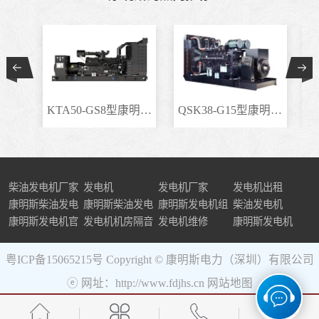
KTA50-GS8型康明斯柴..
QSK38-G15型康明斯柴..
柴油发电机厂家
发电机
发电机厂家
发电机出租
康明斯柴油发电
康明斯柴油发电
康明斯发电机组
柴油发电机
机组
康明斯发电机官
机
发电机机房隔音
发电机维修
康明斯发电机
网
粤ICP备15065215号
Copyright © 康明斯电力（深圳）有限公司
ⓔ 网址：http://www.fdjhs.cn
网站地图