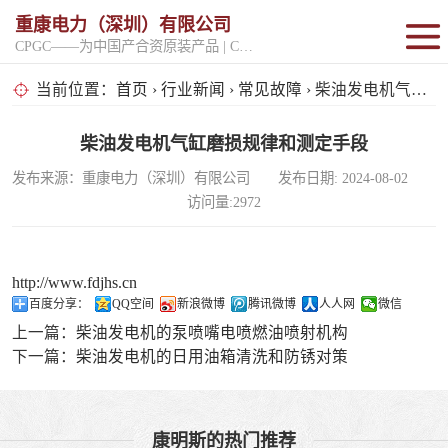
重康电力（深圳）有限公司
CPGC——为中国产合资原装产品 | CPGK——为原厂整机进口产品
固定开架式
当前位置：
首页
›
行业新闻
›
常见故障
› 柴油发电机气缸磨损规律和测定手段
超静音型
柴油发电机气缸磨损规律和测定手段
发布来源：重康电力（深圳）有限公司 发布日期: 2024-08-02
移动电站
访问量:2972
http://www.fdjhs.cn
百度分享：
QQ空间
新浪微博
腾讯微博
人人网
微信
上一篇：
柴油发电机的泵喷嘴电喷燃油喷射机构
下一篇：
柴油发电机的日用油箱清洗和防锈对策
康明斯的热门推荐