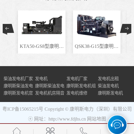
KTA50-GS8型康明斯柴..
QSK38-G15型康明斯柴..
柴油发电机厂家
发电机
发电机厂家
发电机出租
康明斯柴油发电
康明斯柴油发电
康明斯发电机组
柴油发电机
机组
康明斯发电机官
机
发电机机房隔音
发电机维修
康明斯发电机
网
粤ICP备15065215号
Copyright © 康明斯电力（深圳）有限公司
ⓔ 网址：http://www.fdjhs.cn
网站地图