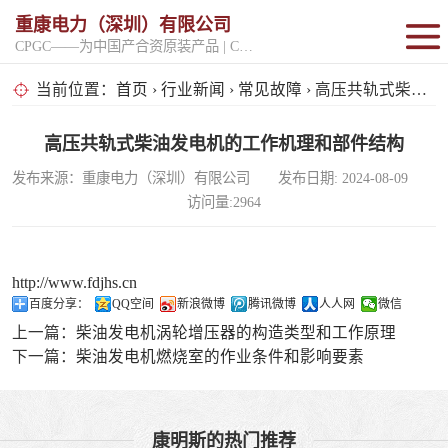
重康电力（深圳）有限公司
CPGC——为中国产合资原装产品 | CPGK——为原厂整机进口产品
固定开架式
当前位置：
首页
›
行业新闻
›
常见故障
› 高压共轨式柴油发电机的工作机理和部件结构
超静音型
高压共轨式柴油发电机的工作机理和部件结构
发布来源：重康电力（深圳）有限公司 发布日期: 2024-08-09
移动电站
访问量:2964
http://www.fdjhs.cn
百度分享：
QQ空间
新浪微博
腾讯微博
人人网
微信
上一篇：
柴油发电机涡轮增压器的构造类型和工作原理
下一篇：
柴油发电机燃烧室的作业条件和影响要素
康明斯的热门推荐