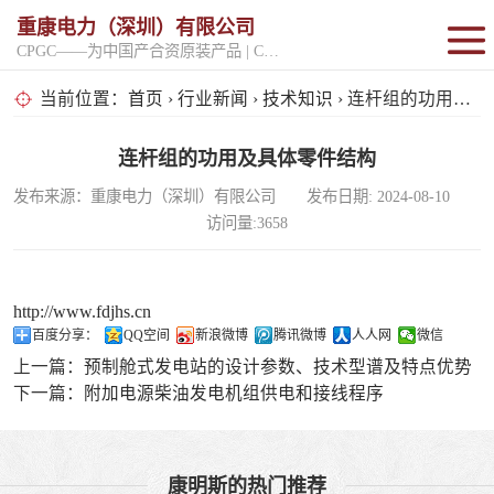
重康电力（深圳）有限公司
CPGC——为中国产合资原装产品 | CPGK——为原厂整机进口产品
固定开架式
当前位置：
首页
›
行业新闻
›
技术知识
› 连杆组的功用及具体零件结构
超静音型
连杆组的功用及具体零件结构
发布来源：重康电力（深圳）有限公司 发布日期: 2024-08-10
移动电站
访问量:3658
http://www.fdjhs.cn
百度分享：
QQ空间
新浪微博
腾讯微博
人人网
微信
上一篇：
预制舱式发电站的设计参数、技术型谱及特点优势
下一篇：
附加电源柴油发电机组供电和接线程序
康明斯的热门推荐