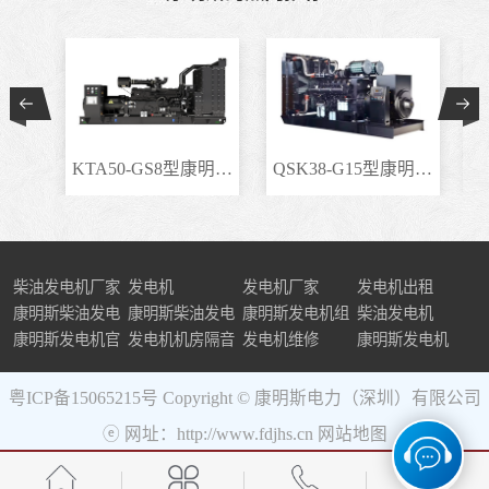
KTA50-GS8型康明斯柴..
QSK38-G15型康明斯柴..
柴油发电机厂家
发电机
发电机厂家
发电机出租
康明斯柴油发电
康明斯柴油发电
康明斯发电机组
柴油发电机
机组
康明斯发电机官
机
发电机机房隔音
发电机维修
康明斯发电机
网
粤ICP备15065215号
Copyright © 康明斯电力（深圳）有限公司
ⓔ 网址：http://www.fdjhs.cn
网站地图