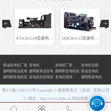
KTA50-GS8型康明斯柴..
QSK38-G15型康明斯柴..
柴油发电机厂家
发电机
发电机厂家
发电机出租
康明斯柴油发电
康明斯柴油发电
康明斯发电机组
柴油发电机
机组
康明斯发电机官
机
发电机机房隔音
发电机维修
康明斯发电机
网
粤ICP备15065215号
Copyright © 康明斯电力（深圳）有限公司
ⓔ 网址：http://www.fdjhs.cn
网站地图