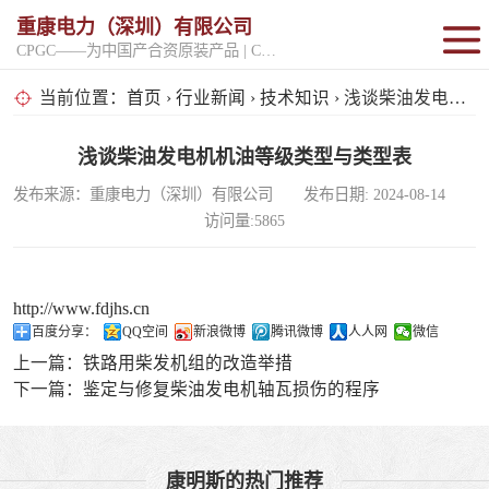
重康电力（深圳）有限公司
CPGC——为中国产合资原装产品 | CPGK——为原厂整机进口产品
固定开架式
当前位置：
首页
›
行业新闻
›
技术知识
› 浅谈柴油发电机机油等级类型与类型表
超静音型
浅谈柴油发电机机油等级类型与类型表
发布来源：重康电力（深圳）有限公司 发布日期: 2024-08-14
移动电站
访问量:5865
http://www.fdjhs.cn
百度分享：
QQ空间
新浪微博
腾讯微博
人人网
微信
上一篇：
铁路用柴发机组的改造举措
下一篇：
鉴定与修复柴油发电机轴瓦损伤的程序
康明斯的热门推荐