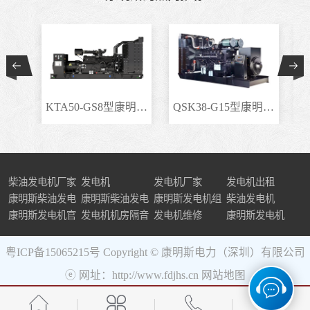
KTA50-GS8型康明斯柴..
QSK38-G15型康明斯柴..
柴油发电机厂家
发电机
发电机厂家
发电机出租
康明斯柴油发电
康明斯柴油发电
康明斯发电机组
柴油发电机
机组
康明斯发电机官
机
发电机机房隔音
发电机维修
康明斯发电机
网
粤ICP备15065215号
Copyright © 康明斯电力（深圳）有限公司
ⓔ 网址：http://www.fdjhs.cn
网站地图