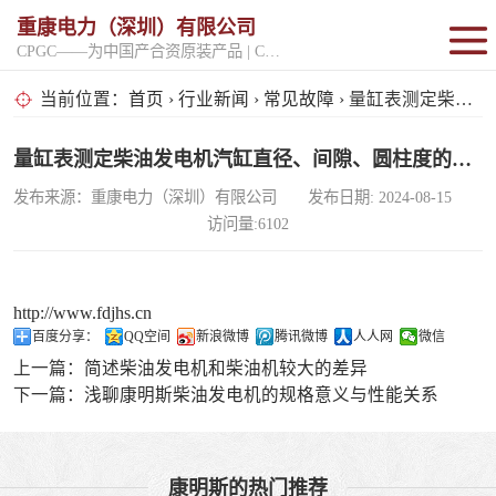
重康电力（深圳）有限公司
CPGC——为中国产合资原装产品 | CPGK——为原厂整机进口产品
固定开架式
当前位置：
首页
›
行业新闻
›
常见故障
› 量缸表测定柴油发电机汽缸直径、间隙、圆柱度的举措
超静音型
量缸表测定柴油发电机汽缸直径、间隙、圆柱度的举措
发布来源：重康电力（深圳）有限公司 发布日期: 2024-08-15
移动电站
访问量:6102
http://www.fdjhs.cn
百度分享：
QQ空间
新浪微博
腾讯微博
人人网
微信
上一篇：
简述柴油发电机和柴油机较大的差异
下一篇：
浅聊康明斯柴油发电机的规格意义与性能关系
康明斯的热门推荐