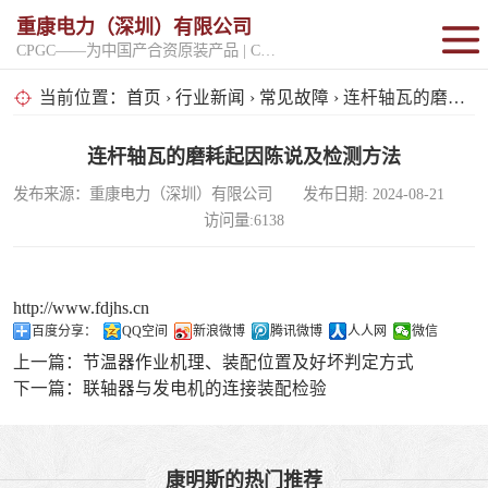
重康电力（深圳）有限公司
CPGC——为中国产合资原装产品 | CPGK——为原厂整机进口产品
固定开架式
当前位置：
首页
›
行业新闻
›
常见故障
› 连杆轴瓦的磨耗起因陈说及检测方法
超静音型
连杆轴瓦的磨耗起因陈说及检测方法
发布来源：重康电力（深圳）有限公司 发布日期: 2024-08-21
移动电站
访问量:6138
http://www.fdjhs.cn
百度分享：
QQ空间
新浪微博
腾讯微博
人人网
微信
上一篇：
节温器作业机理、装配位置及好坏判定方式
下一篇：
联轴器与发电机的连接装配检验
康明斯的热门推荐