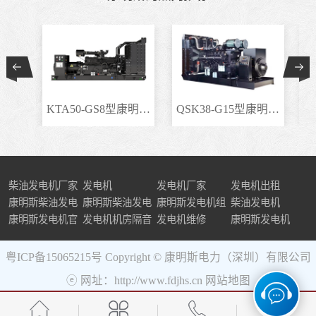
KTA50-GS8型康明斯柴..
QSK38-G15型康明斯柴..
柴油发电机厂家
发电机
发电机厂家
发电机出租
康明斯柴油发电
康明斯柴油发电
康明斯发电机组
柴油发电机
机组
康明斯发电机官
机
发电机机房隔音
发电机维修
康明斯发电机
网
粤ICP备15065215号
Copyright © 康明斯电力（深圳）有限公司
ⓔ 网址：http://www.fdjhs.cn
网站地图