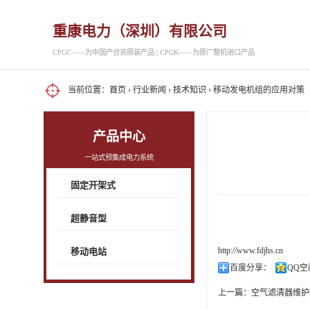
重康电力（深圳）有限公司
CPGC——为中国产合资原装产品 | CPGK——为原厂整机进口产品
当前位置：
首页
›
行业新闻
›
技术知识
› 移动发电机组的应用对策
产品中心
一站式预集成电力系统
固定开架式
超静音型
http://www.fdjhs.cn
移动电站
百度分享：
QQ空
上一篇：
空气滤清器维护