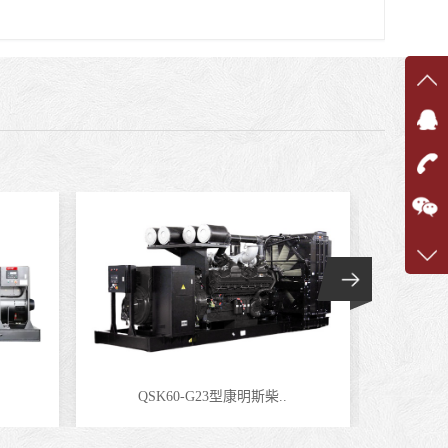
在线
在
咨询
1360
客服q
7375
QSK60-G23型康明斯柴..