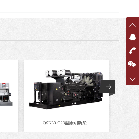
在线
在
咨询
1360
客服q
7375
QSK60-G23型康明斯柴..