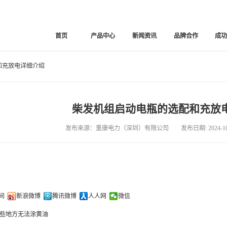
首页
产品中心
新闻资讯
品牌合作
成
和充放电详细介绍
柴发机组启动电瓶的选配和充放
发布来源：重康电力（深圳）有限公司 发布日期: 2024-10-
间
新浪微博
腾讯微博
人人网
微信
些地方无法涂黄油