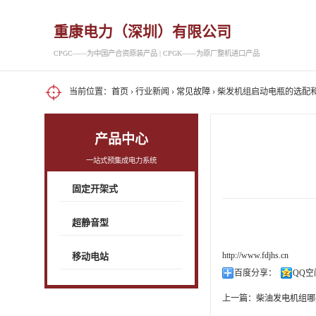
重康电力（深圳）有限公司
CPGC——为中国产合资原装产品 | CPGK——为原厂整机进口产品
当前位置：
首页
›
行业新闻
›
常见故障
› 柴发机组启动电瓶的选配
产品中心
一站式预集成电力系统
固定开架式
超静音型
http://www.fdjhs.cn
移动电站
百度分享：
QQ空
上一篇：
柴油发电机组哪