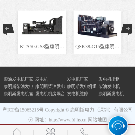
KTA50-GS8型康明斯柴..
QSK38-G15型康明斯柴..
柴油发电机厂家
发电机
发电机厂家
发电机出租
康明斯柴油发电
康明斯柴油发电
康明斯发电机组
柴油发电机
机组
康明斯发电机官
机
发电机机房隔音
发电机维修
康明斯发电机
网
粤ICP备15065215号
Copyright © 康明斯电力（深圳）有限公司
ⓔ 网址：http://www.fdjhs.cn
网站地图