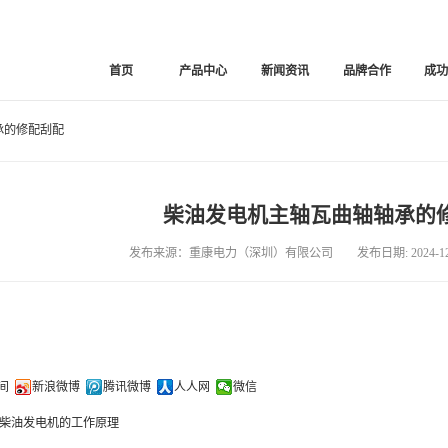
首页
产品中心
新闻资讯
品牌合作
成
承的修配刮配
柴油发电机主轴瓦曲轴轴承的
发布来源：重康电力（深圳）有限公司 发布日期: 2024-12-
间
新浪微博
腾讯微博
人人网
微信
柴油发电机的工作原理