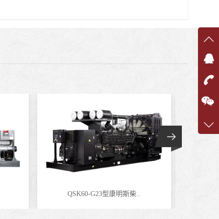
在线
在
咨询
1360
客服q
7375
QSK60-G23型康明斯柴..