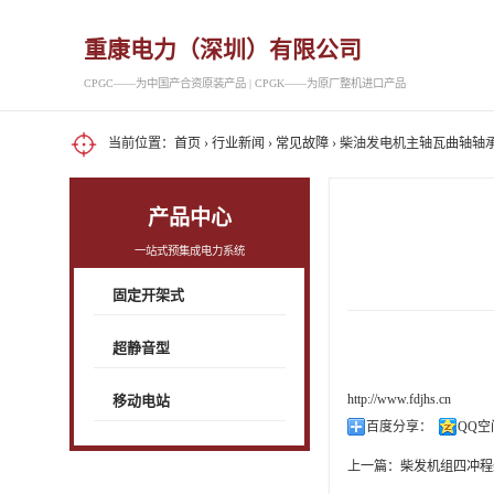
重康电力（深圳）有限公司
CPGC——为中国产合资原装产品 | CPGK——为原厂整机进口产品
当前位置：
首页
›
行业新闻
›
常见故障
› 柴油发电机主轴瓦曲轴轴
产品中心
一站式预集成电力系统
固定开架式
超静音型
http://www.fdjhs.cn
移动电站
百度分享：
QQ空
上一篇：
柴发机组四冲程