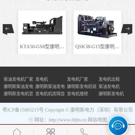
KTA50-GS8型康明斯柴..
QSK38-G15型康明斯柴..
柴油发电机厂家
发电机
发电机厂家
发电机出租
康明斯柴油发电
康明斯柴油发电
康明斯发电机组
柴油发电机
机组
康明斯发电机官
机
发电机机房隔音
发电机维修
康明斯发电机
网
粤ICP备15065215号
Copyright © 康明斯电力（深圳）有限公司
ⓔ 网址：http://www.fdjhs.cn
网站地图