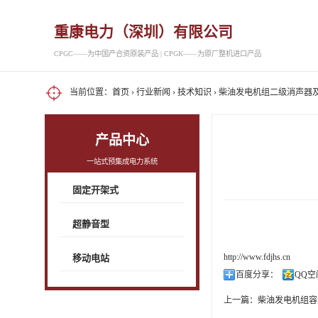
重康电力（深圳）有限公司
CPGC——为中国产合资原装产品 | CPGK——为原厂整机进口产品
当前位置：
首页
›
行业新闻
›
技术知识
› 柴油发电机组二级消声器
产品中心
一站式预集成电力系统
固定开架式
超静音型
http://www.fdjhs.cn
移动电站
百度分享：
QQ空
上一篇：
柴油发电机组容