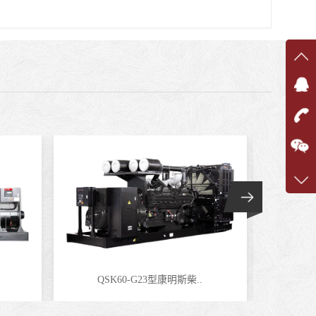
在线
在
咨询
1360
客服q
7375
QSK60-G23型康明斯柴..