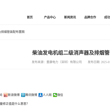
首页
产品中心
新闻资讯
品牌合作
成
及排烟管装配布置图
柴油发电机组二级消声器及排烟管
发布来源：重康电力（深圳）有限公司 发布日期: 2025-01-
间
新浪微博
腾讯微博
人人网
微信
量修正值是什么意思？