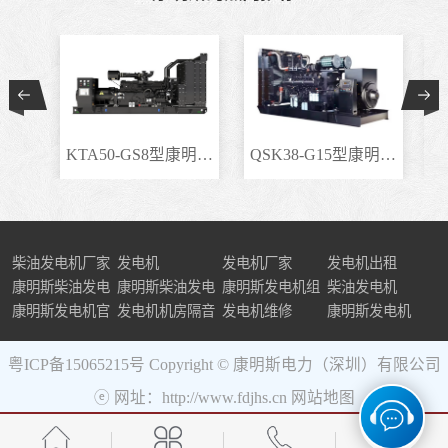
KTA50-GS8型康明斯柴..
QSK38-G15型康明斯柴..
柴油发电机厂家
发电机
发电机厂家
发电机出租
康明斯柴油发电
康明斯柴油发电
康明斯发电机组
柴油发电机
机组
康明斯发电机官
机
发电机机房隔音
发电机维修
康明斯发电机
网
粤ICP备15065215号
Copyright © 康明斯电力（深圳）有限公司
ⓔ 网址：http://www.fdjhs.cn
网站地图