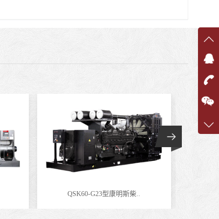
在线
在
咨询
1360
客服q
7375
QSK60-G23型康明斯柴..