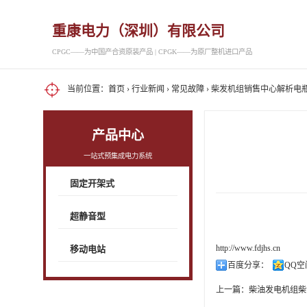
重康电力（深圳）有限公司
CPGC——为中国产合资原装产品 | CPGK——为原厂整机进口产品
当前位置：
首页
›
行业新闻
›
常见故障
› 柴发机组销售中心解析电
产品中心
一站式预集成电力系统
固定开架式
超静音型
http://www.fdjhs.cn
移动电站
百度分享：
QQ空
上一篇：
柴油发电机组柴