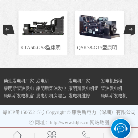
KTA50-GS8型康明斯柴..
QSK38-G15型康明斯柴..
柴油发电机厂家
发电机
发电机厂家
发电机出租
康明斯柴油发电
康明斯柴油发电
康明斯发电机组
柴油发电机
机组
康明斯发电机官
机
发电机机房隔音
发电机维修
康明斯发电机
网
粤ICP备15065215号
Copyright © 康明斯电力（深圳）有限公司
ⓔ 网址：http://www.fdjhs.cn
网站地图